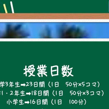
授業日数
学3年生➡23日間（1日 50分×5コマ）
1・2年生➡18日間（1日 50分×3コマ）
小学生➡16日間（1日 100分）