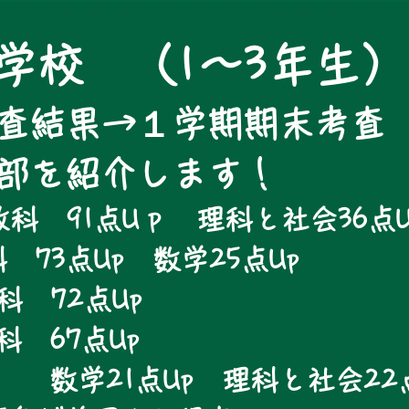
学校 （1～3年生）
査結果→１学期期末考査
一部を紹介します！
科 91点Uｐ 理科と社会36点U
 73点Up 数学25点Up
科 72点Up
教科 67点Up
点Up 理科と社会22点