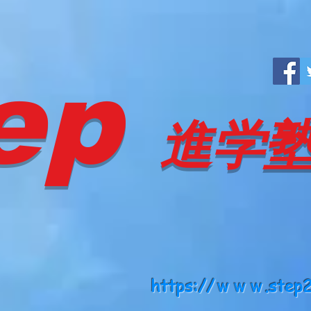
ep
進学
https://ｗｗｗ.step2