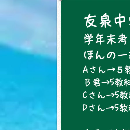
友泉中
学年末考
​ほんの
Aさん→５教
Ｂ君→5教科
Cさん→5教
​Dさん→5
数学21