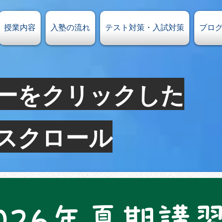
授業内容
入塾の流れ
テスト対策・入試対策
ブロ
ーをクリック​した
へスクロール
026年夏期講