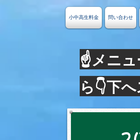
小中高生料金
問い合わせ
☝メニュ
ら👇下
2