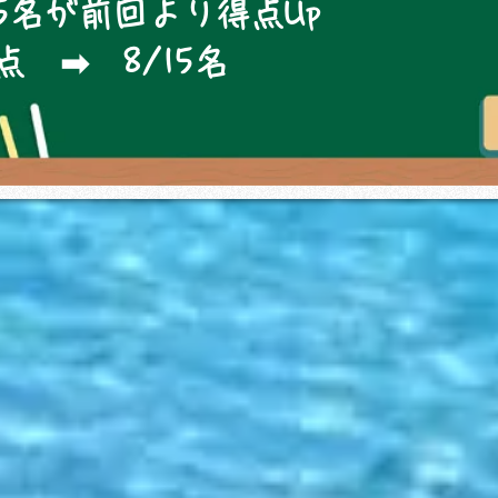
15名が前回より得点Up
 ➡ 8/15名