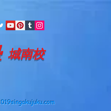
塾
城南校
019singakujuku.com