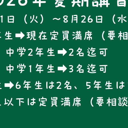
21日（火）～8月26日（
年生➡現在定員満席（要
中学2年生➡2名迄可
中学1年生➡3名迄可
➡6年生は2名、5年生は
生以下は定員満席（要相