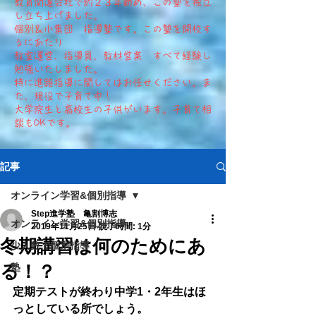
​教育関連会社で約２３年勤め、この塾を独立
し立ち上げました。
個別＆小集団 指導塾です。この塾を開校す
るにあたり
教室運営、指導員、教材営業 すべて経験し
勉強いたしました。
特に進路指導に関してはお任せください。ま
た、現役で子育て中！
大学院生と高校生の子供がいます。​子育て相
談もOKです。
記事
オンライン学習&個別指導
Step進学塾 亀割博志
オンライン学習&個別指導
2019年11月25日
読了時間: 1分
冬期講習は何のためにあ
少人数で個別指導
る！？
塾
定期テストが終わり中学1・2年生はほ
っとしている所でしょう。