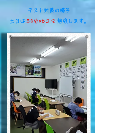
​テスト対策の様子
​土日は
５0分×6コマ
勉強します。