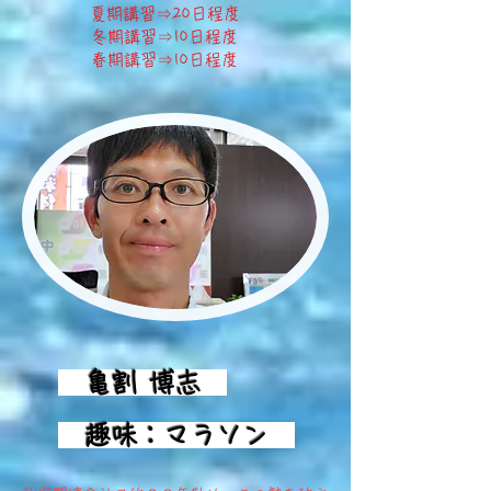
夏期講習⇒20日程度
冬期講習⇒10日程度
​春期講習⇒10日程度
亀割 博志
趣味：マラソン