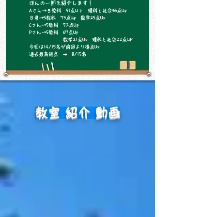
​ほんの一部を紹介します！
Aさん→５教科 91点Uｐ 理科と社会36点Up
Ｂ君→5教科 73点Up 数学25点Up
Cさん→5教科 72点Up
​Dさん→5教科 67点Up
数学21点Up 理科と社会22点UP
今回は14/15名が前回より得点Up
過去最高得点 ➡ 8/15名
教室 紹介 動画