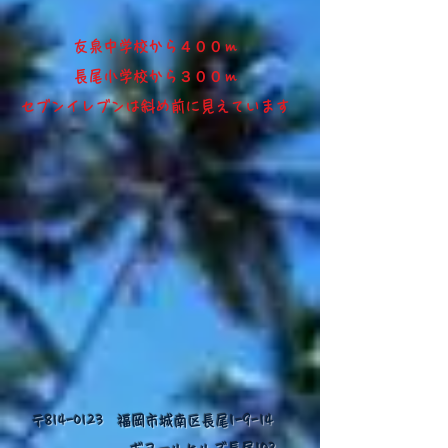
​友泉中学校から４００ｍ​
長尾小学校から３００ｍ
​セブンイレブンは斜め前に見えています
〒814-0123 福岡市城南区長尾1-9-14