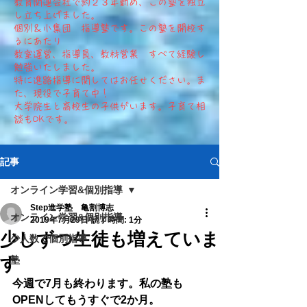
​教育関連会社で約２３年勤め、この塾を独立
し立ち上げました。
個別＆小集団 指導塾です。この塾を開校す
るにあたり
教室運営、指導員、教材営業 すべて経験し
勉強いたしました。
特に進路指導に関してはお任せください。ま
た、現役で子育て中！
大学院生と高校生の子供がいます。​子育て相
談もOKです。
記事
オンライン学習&個別指導
Step進学塾 亀割博志
オンライン学習&個別指導
2019年7月29日
読了時間: 1分
少しずつ生徒も増えていま
少人数で個別指導
す
塾
今週で7月も終わります。私の塾も
OPENしてもうすぐで2か月。