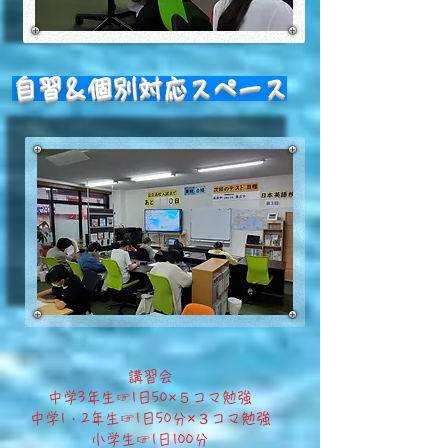
​自習＆個別対応スペース
​講習会
​中学3年生☞1日50×５コマ勉強
中学1・2年生☞1日50分×３コマ勉強
小学生☞1日100分