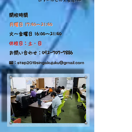
ボヌールヒルズ長尾102
​開校時間
月曜日 17:40～21:40
火～金曜日 16:00～21:40
​休校日：土・日
​お問い合わせ：092-707-7886
​📧：
step2019singakujuku@gmail.com