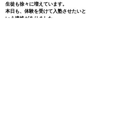
生徒も徐々に増えています。
本日も、体験を受けて入塾させたいと
いう連絡がありました。
また、体験中の生徒が友達を連れてき
て紹介をもらいました。
少しずつですが認知もされてきた感じ
です。
ただ、私のやるべきことは今いる生徒
たちの成績を上げてあげる
ことです。半年後、1年半後、と笑顔で
高校合格をしている
姿を思い浮かべながら指導します。