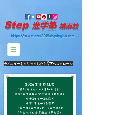
Step
進学塾
城南校
https://ｗｗｗ.step2019singakujuku.com
☝メニューをクリック​したら👇下へスクロール
2026年夏期講習
7月21日（火）～8月26日（水）
中学3年生➡現在定員満席（要相談）
中学2年生➡2名迄可
中学1年生➡3名迄可
小学生➡6年生は2名、5年生は1名
4年生以下は定員満席（要相談）