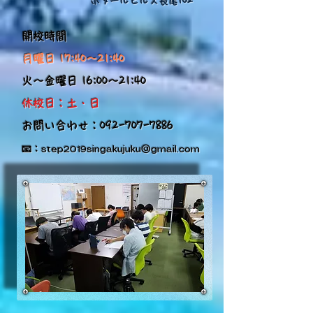
ボヌールヒルズ長尾102
​開校時間
月曜日 17:40～21:40
火～金曜日 16:00～21:40
​休校日：土・日
​お問い合わせ：092-707-7886
​📧：
step2019singakujuku@gmail.com