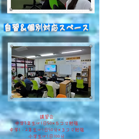
​自習＆個別対応スペース
​講習会
​中学3年生☞1日50×５コマ勉強
中学1・2年生☞1日50分×３コマ勉強
小学生☞1日100分