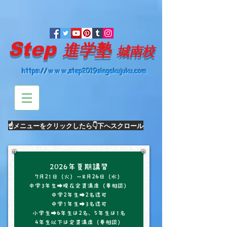
Step
進学塾
城南校
https://ｗｗｗ.step2019singakujuku.com
☝メニューをクリック​したら👇下へスクロール
2026年夏期講習
7月21日（火）～8月26日（水）
中学3年生➡現在定員満席（要相談）
中学2年生➡2名迄可
中学1年生➡3名迄可
小学生➡6年生は2名、5年生は1名
4年生以下は定員満席（要相談）