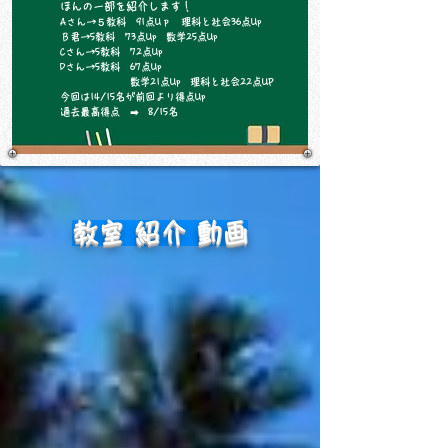
​ほんの一部を紹介します！
Aさん→５教科 91点Uｐ 理科と社会36点Up
Ｂ君→5教科 73点Up 数学25点Up
Cさん→5教科 72点Up
​Dさん→5教科 67点Up
数学21点Up 理科と社会22点UP
今回は14/15名が前回より得点Up
過去最高得点 ➡ 8/15名
教室 紹介 動画