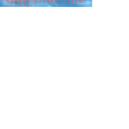
​教育関連会社で約２３年勤め、この塾を独立
し立ち上げました。
個別＆小集団 指導塾です。この塾を開校す
るにあたり
教室運営、指導員、教材営業 すべて経験し
勉強いたしました。
特に進路指導に関してはお任せください。ま
た、現役で子育て中！
大学院生と高校生の子供がいます。​子育て相
談もOKです。
記事
オンライン学習&個別指導
Step進学塾 亀割博志
オンライン学習&個別指導
2020年5月20日
読了時間: 1分
手作り看板
少人数で個別指導
明日から1ヶ月半ぶりの教室での授業が
塾
始まります。そこで、生徒募集の為に
看板を作ってみました。見た目はひど