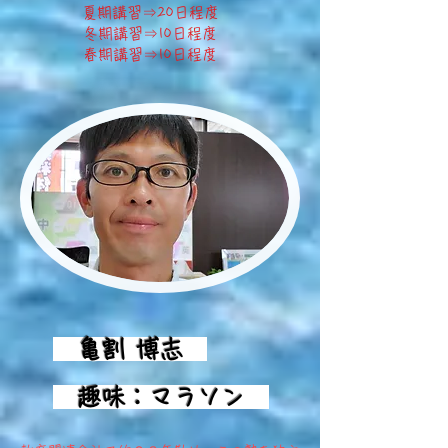
夏期講習⇒20日程度
冬期講習⇒10日程度
​春期講習⇒10日程度
亀割 博志
趣味：マラソン