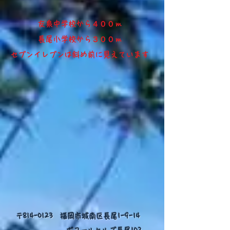
​友泉中学校から４００ｍ​
長尾小学校から３００ｍ
​セブンイレブンは斜め前に見えています
〒814-0123 福岡市城南区長尾1-9-14