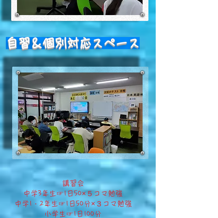
​自習＆個別対応スペース
​講習会
​中学3年生☞1日50×５コマ勉強
中学1・2年生☞1日50分×３コマ勉強
小学生☞1日100分