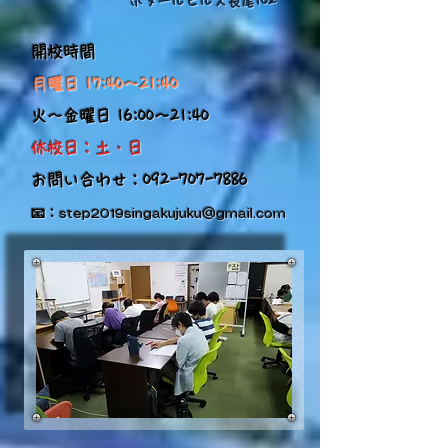
ボヌールヒルズ長尾102
​開校時間
月曜日 17:40～21:40
火～金曜日 16:00～21:40
​休校日：土・日
​お問い合わせ：092-707-7886
​📧：
step2019singakujuku@gmail.com