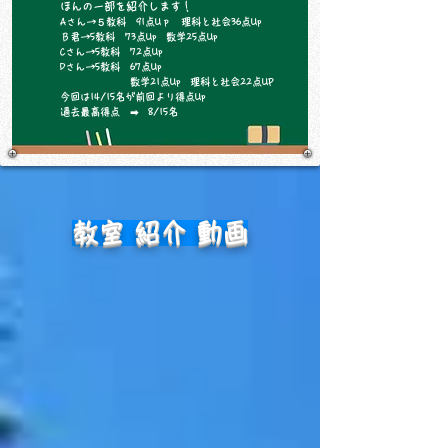
​ほんの一部を紹介します！
Aさん→５教科 91点Uｐ 理科と社会36点Up
Ｂ君→5教科 73点Up 数学25点Up
Cさん→5教科 72点Up
​Dさん→5教科 67点Up
数学21点Up 理科と社会22点UP
今回は14/15名が前回より得点Up
過去最高得点 ➡ 8/15名
教室 紹介 動画