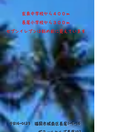
​友泉中学校から４００ｍ​
長尾小学校から３００ｍ
​セブンイレブンは斜め前に見えています
〒814-0123 福岡市城南区長尾1-9-14