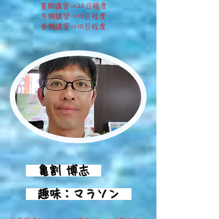
夏期講習⇒20日程度
冬期講習⇒10日程度
​春期講習⇒10日程度
亀割 博志
趣味：マラソン