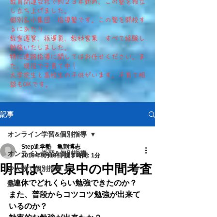
​教育関連会社で約２３年勤め、この塾を独立
し立ち上げました。
個別＆小集団 指導塾です。この塾を開校す
るにあたり
教室運営、指導員、教材営業 すべて経験し
勉強いたしました。
特に進路指導に関してはお任せください。ま
た、現役で子育て中！
大学院生と高校生の子供がいます。​子育て相
談もOKです。
記事
オンライン学習&個別指導
Step進学塾 亀割博志
オンライン学習&個別指導
2019年9月18日
読了時間: 1分
明日は、友泉中の中間考査
少人数で個別指導
3連休でどれくらい勉強できたのか？
塾
また、普段からコツコツ勉強が出来て
いるのか？