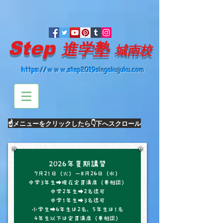
Step
進学塾
城南校
https://ｗｗｗ.step2019singakujuku.com
☝メニューをクリック​したら👇下へスクロール
2026年夏期講習
7月21日（火）～8月26日（水）
中学3年生➡現在定員満席（要相談）
中学2年生➡2名迄可
中学1年生➡3名迄可
小学生➡6年生は2名、5年生は1名
4年生以下は定員満席（要相談）