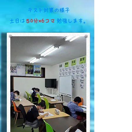
​テスト対策の様子
​土日は
５0分×6コマ
勉強します。