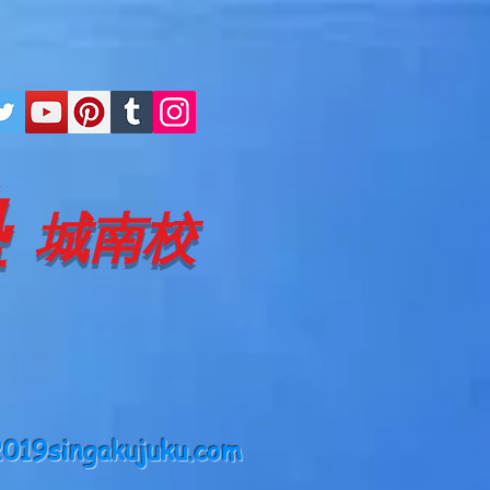
塾
城南校
019singakujuku.com