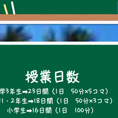
授業日数
学3年生➡23日間（1日 50分×5コマ）
1・2年生➡18日間（1日 50分×3コマ）
小学生➡16日間（1日 100分）