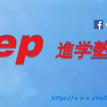
ep
進学
https://ｗｗｗ.step2