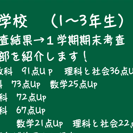
学校 （1～3年生）
査結果→１学期期末考査
一部を紹介します！
科 91点Uｐ 理科と社会36点U
 73点Up 数学25点Up
科 72点Up
教科 67点Up
点Up 理科と社会22点