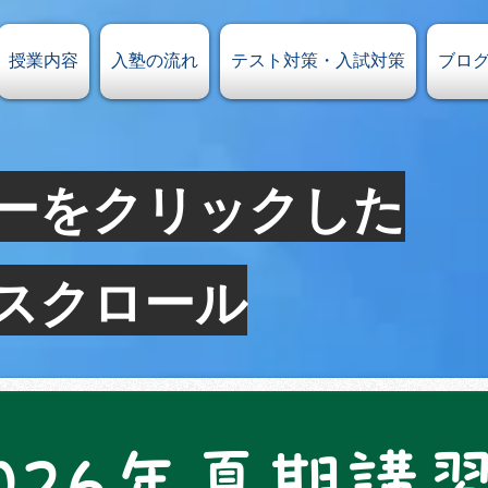
授業内容
入塾の流れ
テスト対策・入試対策
ブロ
ーをクリック​した
へスクロール
026年夏期講