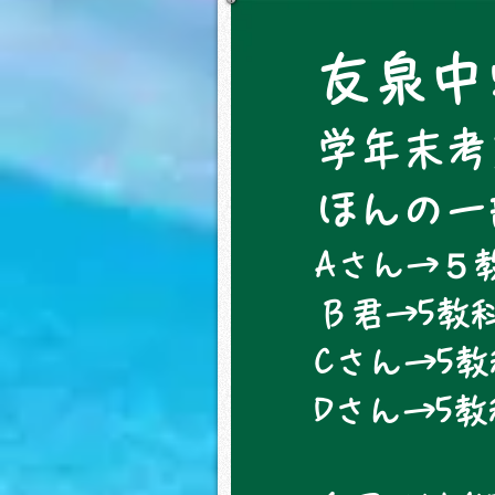
友泉中
学年末考
​ほんの
Aさん→５教
Ｂ君→5教科
Cさん→5教
​Dさん→5
数学21