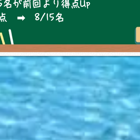
15名が前回より得点Up
 ➡ 8/15名