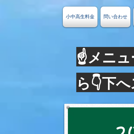
小中高生料金
問い合わせ
☝メニュ
ら👇下
2