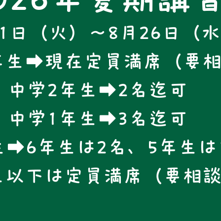
21日（火）～8月26日（
年生➡現在定員満席（要
中学2年生➡2名迄可
中学1年生➡3名迄可
➡6年生は2名、5年生は
生以下は定員満席（要相