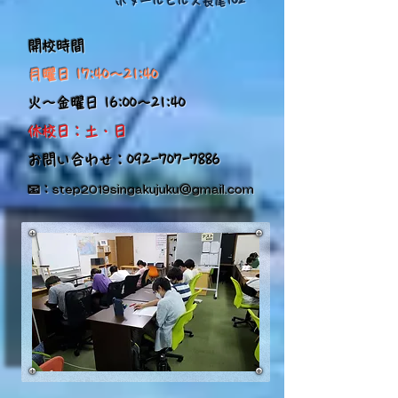
ボヌールヒルズ長尾102
​開校時間
月曜日 17:40～21:40
火～金曜日 16:00～21:40
​休校日：土・日
​お問い合わせ：092-707-7886
​📧：
step2019singakujuku@gmail.com