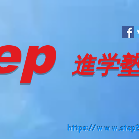
ep
進学
https://ｗｗｗ.step2