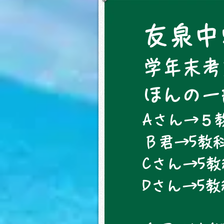
友泉中
学年末考
​ほんの
Aさん→５教
Ｂ君→5教科
Cさん→5教
​Dさん→5
数学21