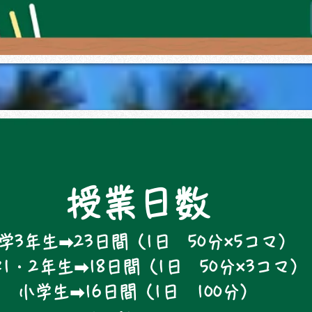
授業日数
学3年生➡23日間（1日 50分×5コマ）
1・2年生➡18日間（1日 50分×3コマ）
小学生➡16日間（1日 100分）