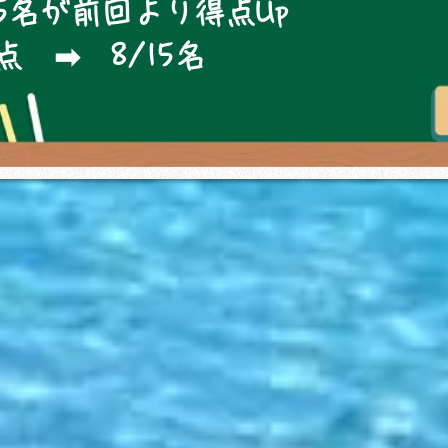
15名が前回より得点Up
 ➡ 8/15名