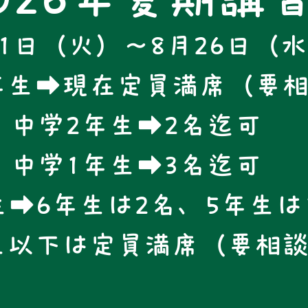
21日（火）～8月26日（
年生➡現在定員満席（要
中学2年生➡2名迄可
中学1年生➡3名迄可
➡6年生は2名、5年生は
生以下は定員満席（要相