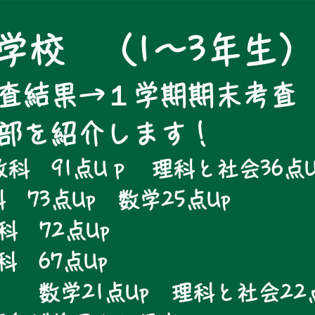
学校 （1～3年生）
査結果→１学期期末考査
一部を紹介します！
科 91点Uｐ 理科と社会36点U
 73点Up 数学25点Up
科 72点Up
教科 67点Up
点Up 理科と社会22点