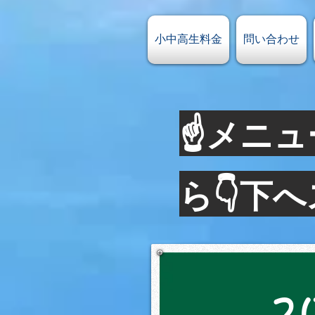
小中高生料金
問い合わせ
☝メニュ
ら👇下
2