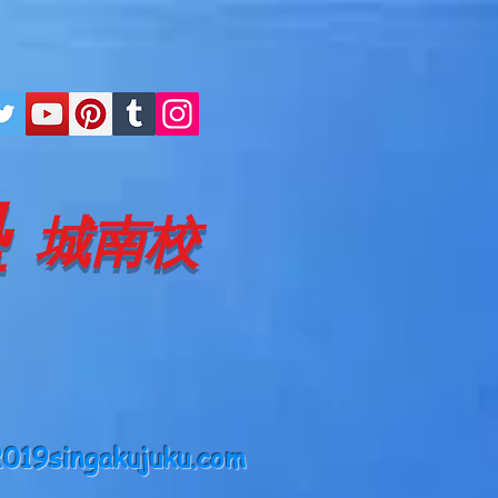
塾
城南校
019singakujuku.com