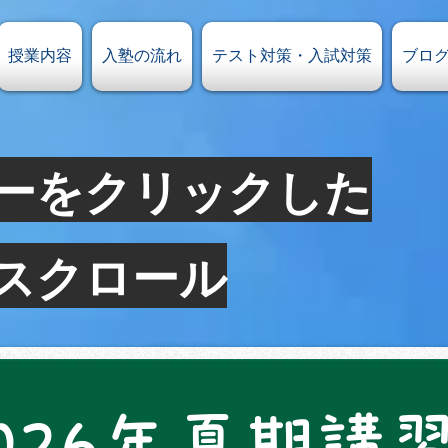
授業内容
入塾の流れ
テスト対策・入試対策
ブロ
ーをクリック​した
へスクロール
026年夏期講