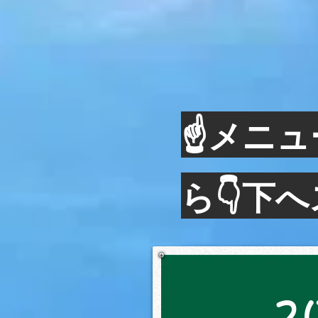
小中高生料金
問い合わせ
☝メニュ
ら👇下
2