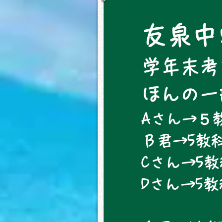
友泉中
学年末考
​ほんの
Aさん→５教
Ｂ君→5教科
Cさん→5教
​Dさん→5
数学21