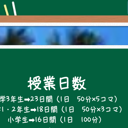
授業日数
学3年生➡23日間（1日 50分×5コマ）
1・2年生➡18日間（1日 50分×3コマ）
小学生➡16日間（1日 100分）