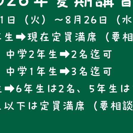
21日（火）～8月26日（
年生➡現在定員満席（要
中学2年生➡2名迄可
中学1年生➡3名迄可
➡6年生は2名、5年生は
生以下は定員満席（要相