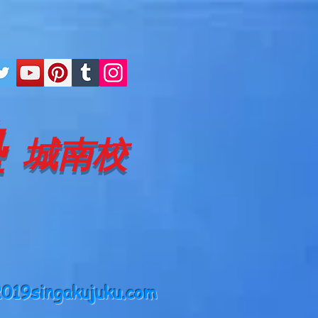
塾
城南校
019singakujuku.com