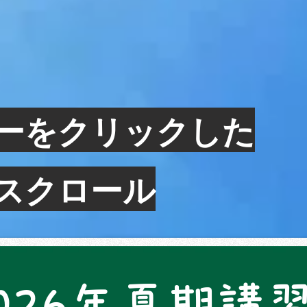
授業内容
入塾の流れ
テスト対策・入試対策
ブロ
ーをクリック​した
へスクロール
026年夏期講