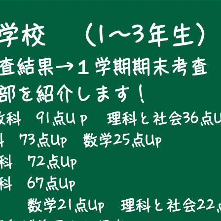
学校 （1～3年生）
査結果→１学期期末考査
一部を紹介します！
科 91点Uｐ 理科と社会36点U
 73点Up 数学25点Up
科 72点Up
教科 67点Up
点Up 理科と社会22点