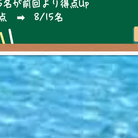
15名が前回より得点Up
 ➡ 8/15名