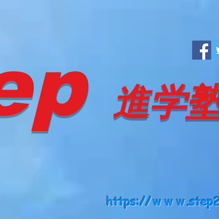
ep
進学
https://ｗｗｗ.step2